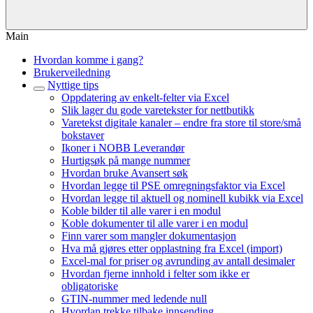
Main
Hvordan komme i gang?
Brukerveiledning
Nyttige tips
Oppdatering av enkelt-felter via Excel
Slik lager du gode varetekster for nettbutikk
Varetekst digitale kanaler – endre fra store til store/små
bokstaver
Ikoner i NOBB Leverandør
Hurtigsøk på mange nummer
Hvordan bruke Avansert søk
Hvordan legge til PSE omregningsfaktor via Excel
Hvordan legge til aktuell og nominell kubikk via Excel
Koble bilder til alle varer i en modul
Koble dokumenter til alle varer i en modul
Finn varer som mangler dokumentasjon
Hva må gjøres etter opplastning fra Excel (import)
Excel-mal for priser og avrunding av antall desimaler
Hvordan fjerne innhold i felter som ikke er
obligatoriske
GTIN-nummer med ledende null
Hvordan trekke tilbake innsending