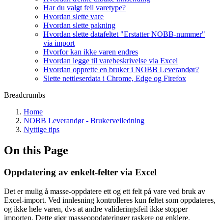
Har du valgt feil varetype?
Hvordan slette vare
Hvordan slette pakning
Hvordan slette datafeltet "Erstatter NOBB-nummer"
via import
Hvorfor kan ikke varen endres
Hvordan legge til varebeskrivelse via Excel
Hvordan opprette en bruker i NOBB Leverandør?
Slette nettleserdata i Chrome, Edge og Firefox
Breadcrumbs
Home
NOBB Leverandør - Brukerveiledning
Nyttige tips
On this Page
Oppdatering av enkelt-felter via Excel
Det er mulig å masse-oppdatere ett og ett felt på vare ved bruk av
Excel-import. Ved innlesning kontrolleres kun feltet som oppdateres,
og ikke hele varen, dvs at andre valideringsfeil ikke stopper
importen. Dette gjør masseoppdateringer raskere og enklere.