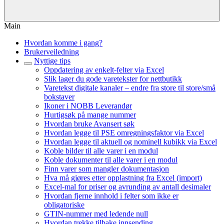
Main
Hvordan komme i gang?
Brukerveiledning
Nyttige tips
Oppdatering av enkelt-felter via Excel
Slik lager du gode varetekster for nettbutikk
Varetekst digitale kanaler – endre fra store til store/små
bokstaver
Ikoner i NOBB Leverandør
Hurtigsøk på mange nummer
Hvordan bruke Avansert søk
Hvordan legge til PSE omregningsfaktor via Excel
Hvordan legge til aktuell og nominell kubikk via Excel
Koble bilder til alle varer i en modul
Koble dokumenter til alle varer i en modul
Finn varer som mangler dokumentasjon
Hva må gjøres etter opplastning fra Excel (import)
Excel-mal for priser og avrunding av antall desimaler
Hvordan fjerne innhold i felter som ikke er
obligatoriske
GTIN-nummer med ledende null
Hvordan trekke tilbake innsending