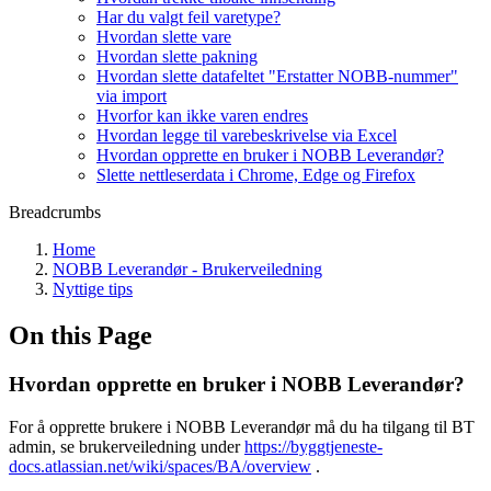
Har du valgt feil varetype?
Hvordan slette vare
Hvordan slette pakning
Hvordan slette datafeltet "Erstatter NOBB-nummer"
via import
Hvorfor kan ikke varen endres
Hvordan legge til varebeskrivelse via Excel
Hvordan opprette en bruker i NOBB Leverandør?
Slette nettleserdata i Chrome, Edge og Firefox
Breadcrumbs
Home
NOBB Leverandør - Brukerveiledning
Nyttige tips
On this Page
Hvordan opprette en bruker i NOBB Leverandør?
For å opprette brukere i NOBB Leverandør må du ha tilgang til BT
admin, se brukerveiledning under
https://byggtjeneste-
docs.atlassian.net/wiki/spaces/BA/overview
.