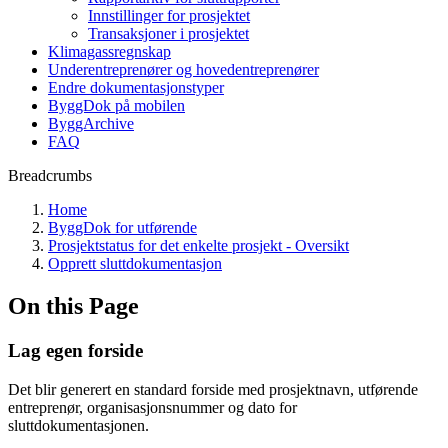
Innstillinger for prosjektet
Transaksjoner i prosjektet
Klimagassregnskap
Underentreprenører og hovedentreprenører
Endre dokumentasjonstyper
ByggDok på mobilen
ByggArchive
FAQ
Breadcrumbs
Home
ByggDok for utførende
Prosjektstatus for det enkelte prosjekt - Oversikt
Opprett sluttdokumentasjon
On this Page
Lag egen forside
Det blir generert en standard forside med prosjektnavn, utførende
entreprenør, organisasjonsnummer og dato for
sluttdokumentasjonen.