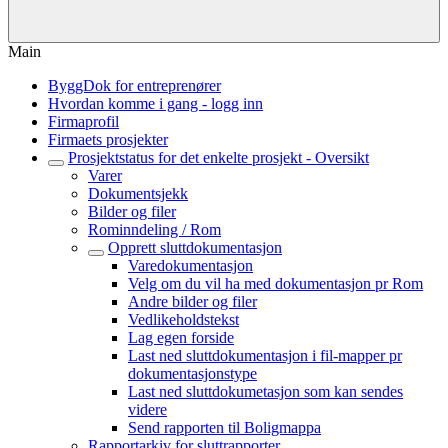
Main
ByggDok for entreprenører
Hvordan komme i gang - logg inn
Firmaprofil
Firmaets prosjekter
Prosjektstatus for det enkelte prosjekt - Oversikt
Varer
Dokumentsjekk
Bilder og filer
Rominndeling / Rom
Opprett sluttdokumentasjon
Varedokumentasjon
Velg om du vil ha med dokumentasjon pr Rom
Andre bilder og filer
Vedlikeholdstekst
Lag egen forside
Last ned sluttdokumentasjon i fil-mapper pr
dokumentasjonstype
Last ned sluttdokumetasjon som kan sendes
videre
Send rapporten til Boligmappa
Rapportarkiv for sluttrapporter