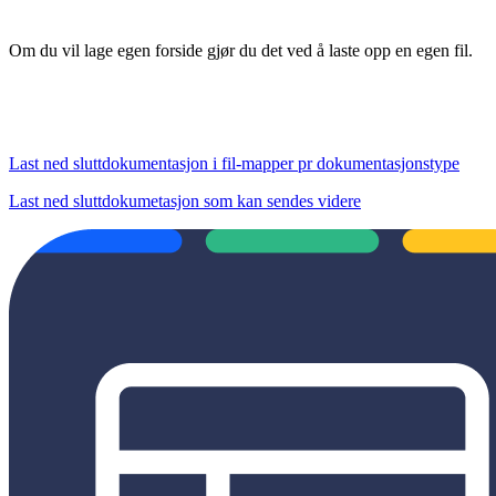
Om du vil lage egen forside gjør du det ved å laste opp en egen fil.
Last ned sluttdokumentasjon i fil-mapper pr dokumentasjonstype
Last ned sluttdokumetasjon som kan sendes videre