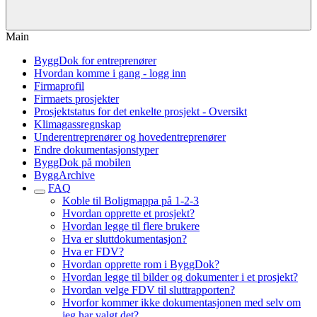
Main
ByggDok for entreprenører
Hvordan komme i gang - logg inn
Firmaprofil
Firmaets prosjekter
Prosjektstatus for det enkelte prosjekt - Oversikt
Klimagassregnskap
Underentreprenører og hovedentreprenører
Endre dokumentasjonstyper
ByggDok på mobilen
ByggArchive
FAQ
Koble til Boligmappa på 1-2-3
Hvordan opprette et prosjekt?
Hvordan legge til flere brukere
Hva er sluttdokumentasjon?
Hva er FDV?
Hvordan opprette rom i ByggDok?
Hvordan legge til bilder og dokumenter i et prosjekt?
Hvordan velge FDV til sluttrapporten?
Hvorfor kommer ikke dokumentasjonen med selv om
jeg har valgt det?