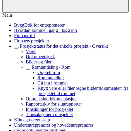
Main
ByggDok for entreprenører
Hvordan komme i gang - logg inn
Firmaprofil
Firmaets prosjekter
Prosjektstatus for det enkelte prosjekt - Oversikt
Varer
Dokumentsjekk
Bilder og filer
Rominndeling / Rom
Opprett rom
Rominndeling
Gå inn i rommet
Knytt vare eller filer (egne bilder/dokumenter) fra
prosjektet til rommet
Opprett sluttdokumentasjon
Rapportarkiv for sluttrapporter
Innstillinger for prosjektet
Transaksjoner i prosjektet
Klimagassregnskap
Underentreprenører og hovedentreprenører
Endre dokumentasjonstyper