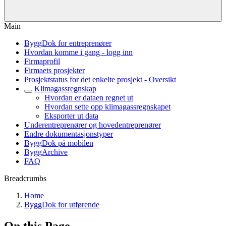
Main
ByggDok for entreprenører
Hvordan komme i gang - logg inn
Firmaprofil
Firmaets prosjekter
Prosjektstatus for det enkelte prosjekt - Oversikt
Klimagassregnskap
Hvordan er dataen regnet ut
Hvordan sette opp klimagassregnskapet
Eksporter ut data
Underentreprenører og hovedentreprenører
Endre dokumentasjonstyper
ByggDok på mobilen
ByggArchive
FAQ
Breadcrumbs
Home
ByggDok for utførende
On this Page