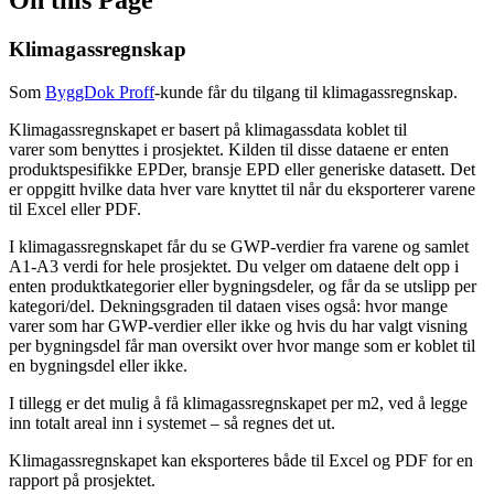
Klimagassregnskap
Som
ByggDok Proff
-kunde får du tilgang til klimagassregnskap.
Klimagassregnskapet er basert på klimagassdata koblet til
varer som benyttes i prosjektet. Kilden til disse dataene er enten
produktspesifikke EPDer, bransje EPD eller generiske datasett. Det
er oppgitt hvilke data hver vare knyttet til når du eksporterer varene
til Excel eller PDF.
I klimagassregnskapet får du se GWP-verdier fra varene og samlet
A1-A3 verdi for hele prosjektet. Du velger om dataene delt opp i
enten produktkategorier eller bygningsdeler, og får da se utslipp per
kategori/del. Dekningsgraden til dataen vises også: hvor mange
varer som har GWP-verdier eller ikke og hvis du har valgt visning
per bygningsdel får man oversikt over hvor mange som er koblet til
en bygningsdel eller ikke.
I tillegg er det mulig å få klimagassregnskapet per m2, ved å legge
inn totalt areal inn i systemet – så regnes det ut.
Klimagassregnskapet kan eksporteres både til Excel og PDF for en
rapport på prosjektet.