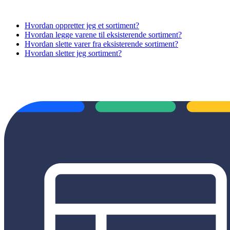
Hvordan oppretter jeg et sortiment?
Hvordan legge varene til eksisterende sortiment?
Hvordan slette varer fra eksisterende sortiment?
Hvordan sletter jeg sortiment?