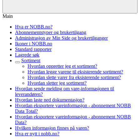
Main
Hva er NOBB.no?
Abonnementstyper og brukertilgang
Administrasjon av Min Side og brukertilganger
Ikoner i NOBB.no
Standard rapporter
Lagrede søk
Sortiment
Hvordan oppretter jeg et sortiment?
Hvordan legge varene til eksisterende sortiment?
Hvordan slette varer fra eksisterende sortiment?
Hvordan sletter jeg sortiment?
Hvordan sende melding om vare-informasjonen til
leverandøren?
Hvordan laste ned dokumentasjon?
Hvordan eksportere vareinformasjon - abonnement NOBB
Data Total?
Hvordan eksportere vareinformasjon - abonnement NOBB
Data?
Hvilken informasjon finnes på varen?
Hva er nytt i nobb.no?