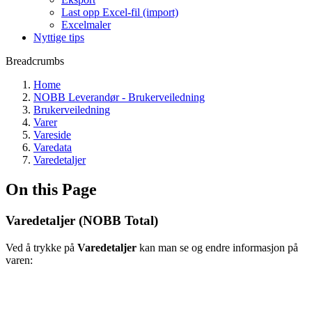
Last opp Excel-fil (import)
Excelmaler
Nyttige tips
Breadcrumbs
Home
NOBB Leverandør - Brukerveiledning
Brukerveiledning
Varer
Vareside
Varedata
Varedetaljer
On this Page
Varedetaljer (NOBB Total)
Ved å trykke på
Varedetaljer
kan man se og endre informasjon på
varen: