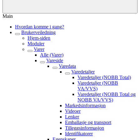
Main
Hvordan komme i gang?
Brukerveiledning
Hjem-siden
Moduler
Varer
Alle (Varer)
Vareside
Varedata
Varedetaljer
Varedetaljer (NOBB Total)
Varedetaljer (NOBB
VA/VVS)
Varedetaljer (NOBB Total og
NOBB VA/VVS)
Markedsinformasjon
Videoer
Lenker
Emballasje og transport
Tilleggsinformasjon
Identifikatorer
Egenskaper