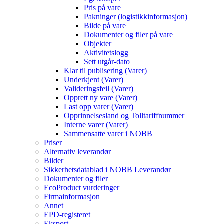
Pris på vare
Pakninger (logistikkinformasjon)
Bilde på vare
Dokumenter og filer på vare
Objekter
Aktivitetslogg
Sett utgår-dato
Klar til publisering (Varer)
Underkjent (Varer)
Valideringsfeil (Varer)
Opprett ny vare (Varer)
Last opp varer (Varer)
Opprinnelsesland og Tolltariffnummer
Interne varer (Varer)
Sammensatte varer i NOBB
Priser
Alternativ leverandør
Bilder
Sikkerhetsdatablad i NOBB Leverandør
Dokumenter og filer
EcoProduct vurderinger
Firmainformasjon
Annet
EPD-registeret
Eksport