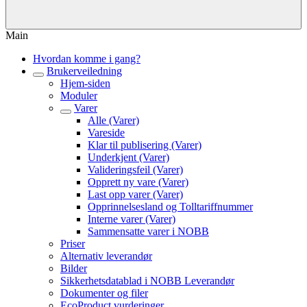
Main
Hvordan komme i gang?
Brukerveiledning
Hjem-siden
Moduler
Varer
Alle (Varer)
Vareside
Klar til publisering (Varer)
Underkjent (Varer)
Valideringsfeil (Varer)
Opprett ny vare (Varer)
Last opp varer (Varer)
Opprinnelsesland og Tolltariffnummer
Interne varer (Varer)
Sammensatte varer i NOBB
Priser
Alternativ leverandør
Bilder
Sikkerhetsdatablad i NOBB Leverandør
Dokumenter og filer
EcoProduct vurderinger