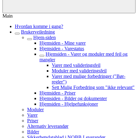
Main
Hvordan komme i gang?
Brukerveiledning
Hjem-siden
Hjemsiden - Mine varer
Hjemsiden - Varestatus
Hjemsiden - Varer og moduler med feil og
mangler
Varer med valideringsfeil
Moduler med valideringsfeil
Varer med mulige forbedringer ("Bør-
regler")
Sett Mulig Forbedring som "ikke relevant"
Hjemsiden - Priser
Hjemsiden - Bilder og dokumenter
Hjemsiden - Hjelpefunksjoner
Moduler
Varer
Priser
Alternativ leverandør
Bilder
Sikkerhetsdatablad i NOBB Leverandør