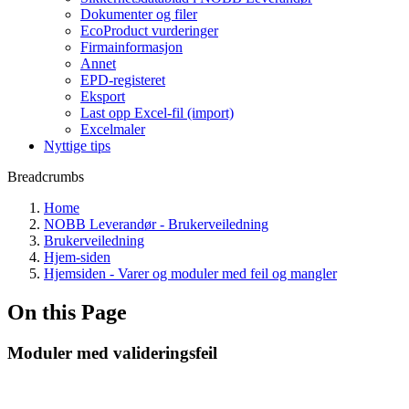
Dokumenter og filer
EcoProduct vurderinger
Firmainformasjon
Annet
EPD-registeret
Eksport
Last opp Excel-fil (import)
Excelmaler
Nyttige tips
Breadcrumbs
Home
NOBB Leverandør - Brukerveiledning
Brukerveiledning
Hjem-siden
Hjemsiden - Varer og moduler med feil og mangler
On this Page
Moduler med valideringsfeil