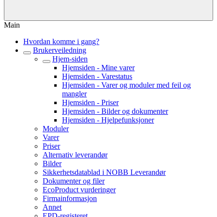
Main
Hvordan komme i gang?
Brukerveiledning
Hjem-siden
Hjemsiden - Mine varer
Hjemsiden - Varestatus
Hjemsiden - Varer og moduler med feil og
mangler
Hjemsiden - Priser
Hjemsiden - Bilder og dokumenter
Hjemsiden - Hjelpefunksjoner
Moduler
Varer
Priser
Alternativ leverandør
Bilder
Sikkerhetsdatablad i NOBB Leverandør
Dokumenter og filer
EcoProduct vurderinger
Firmainformasjon
Annet
EPD-registeret