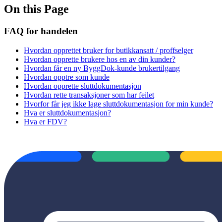
On this Page
FAQ for handelen
Hvordan opprettet bruker for butikkansatt / proffselger
Hvordan opprette brukere hos en av din kunder?
Hvordan får en ny ByggDok-kunde brukertilgang
Hvordan opptre som kunde
Hvordan opprette sluttdokumentasjon
Hvordan rette transaksjoner som har feilet
Hvorfor får jeg ikke lage sluttdokumentasjon for min kunde?
Hva er sluttdokumentasjon?
Hva er FDV?