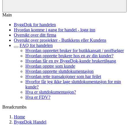
Main
ByggDok for handelen
Hvordan komme i gang for handel - logg inn
Oversikt over ditt firma
Oversikt over prosjekter - Butikkens eller Kundens
FAQ for handelen
Hvordan opprettet bruker for butikkansatt / proffselger
Hvordan opprette brukere hos en av din kunder?
Hvordan får en ny ByggDok-kunde brukertilgang
Hvordan opptre som kunde
Hvordan opprette sluttdokumentasjon
Hvordan rette transaksjoner som har feilet
Hvorfor får jeg ikke lage sluttdokumentasjon for min
kunde?
Hva er sluttdokumentasjon?
Hva er FDV?
Breadcrumbs
Home
ByggDok Handel