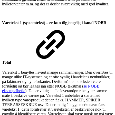
hylleforkanter m.m. og det er derfor svært viktig med god kvalitet.
Varetekst 1 (systemtekst)
– er kun tilgjengelig i kanal NOBB
Total
Varetekst 1 benyttes i svært mange sammenhenger. Den overføres til
mange ulike IT-systemer, og er ofte synlig i handelens nettbutikker,
på fakturaer og hylleforkanter. Derfor må denne teksten være
forståelig og bør legges inn etter NOBB tekstmal (
se NOBB
eksempelhefte
). Det er viktig at alle leverandører benytter samme
måte å beskrive varene på. Varetekst 1 anbefales å starte med
hvilken type vare/produkt det er, f.eks. HAMMER, SPIKER,
TERRASSESKRUE osv. Det er mulig å legge merkenavn først i
varetekst 1, dette forutsetter at vareteksten er beskrivende nok til
entydig å identifisere varen. Vareteksten skal være norsk og må være