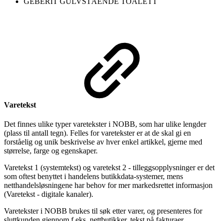
GEBERIT GULVSTÅENDE TOALETT
Varetekst
Det finnes ulike typer varetekster i NOBB, som har ulike lengder
(plass til antall tegn). Felles for varetekster er at de skal gi en
forståelig og unik beskrivelse av hver enkel artikkel, gjerne med
størrelse, farge og egenskaper.
Varetekst 1 (systemtekst) og varetekst 2 - tilleggsopplysninger er det
som oftest benyttet i handelens butikkdata-systemer, mens
netthandelsløsningene har behov for mer markedsrettet informasjon
(Varetekst - digitale kanaler).
Varetekster i NOBB brukes til søk etter varer, og presenteres for
sluttkunden gjennom f.eks. nettbutikker, tekst på fakturaer,