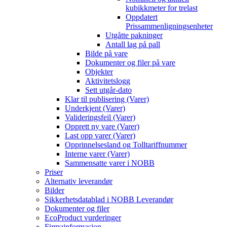
kubikkmeter for trelast
Oppdatert
Prissammenligningsenheter
Utgåtte pakninger
Antall lag på pall
Bilde på vare
Dokumenter og filer på vare
Objekter
Aktivitetslogg
Sett utgår-dato
Klar til publisering (Varer)
Underkjent (Varer)
Valideringsfeil (Varer)
Opprett ny vare (Varer)
Last opp varer (Varer)
Opprinnelsesland og Tolltariffnummer
Interne varer (Varer)
Sammensatte varer i NOBB
Priser
Alternativ leverandør
Bilder
Sikkerhetsdatablad i NOBB Leverandør
Dokumenter og filer
EcoProduct vurderinger
Firmainformasjon