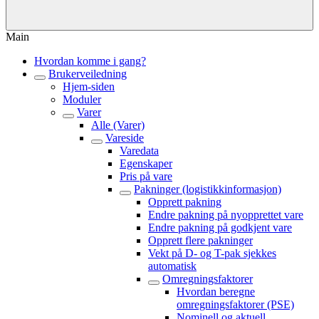
Main
Hvordan komme i gang?
Brukerveiledning
Hjem-siden
Moduler
Varer
Alle (Varer)
Vareside
Varedata
Egenskaper
Pris på vare
Pakninger (logistikkinformasjon)
Opprett pakning
Endre pakning på nyopprettet vare
Endre pakning på godkjent vare
Opprett flere pakninger
Vekt på D- og T-pak sjekkes
automatisk
Omregningsfaktorer
Hvordan beregne
omregningsfaktorer (PSE)
Nominell og aktuell