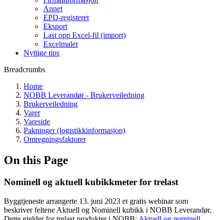
Annet
EPD-registeret
Eksport
Last opp Excel-fil (import)
Excelmaler
Nyttige tips
Breadcrumbs
Home
NOBB Leverandør - Brukerveiledning
Brukerveiledning
Varer
Vareside
Pakninger (logistikkinformasjon)
Omregningsfaktorer
On this Page
Nominell og aktuell kubikkmeter for trelast
Byggtjeneste arrangerte 13. juni 2023 et gratis webinar som
beskriver feltene Aktuell og Nominell kubikk i NOBB Leverandør.
Dette gjelder for trelast produkter i NOBB:
Aktuell og nominell