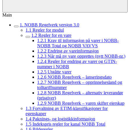
Main
1. NOBB Regelverk versjon 3.0
1.1 Regler for modul
1.2 Regler for en vare
1.2.1 Krav til informasjon på varer i NOBB-
NOBB Total og NOBB VAVVS
1.2.2 Endring av vareinformasjon
1.2.3 Når må ny vare opprettes (nytt NOBB-nr.)
1.2.4 Regler for endring av varer og GTIN-
nummer i NOBB
1.2.5 Utgåtte varer
1.2.6 NOBB Regelverk – lanseringsdato
1.2.7 NOBB Regelverk – opprinnelsesland og
tolltariffnummer
1.2.8 NOBB Regelverk – alternativ leverandør
(prisgiver)
1.2.9 NOBB Regelverk – varen skifter eierskap
1.3 Forvaltning av ETIM-klassifikasjoner for
egenskaper
1.4 Paknings- og logistikkinformasjon
1.5 Indekspris regler for kanal NOBB Total
1.6 Bilderegler