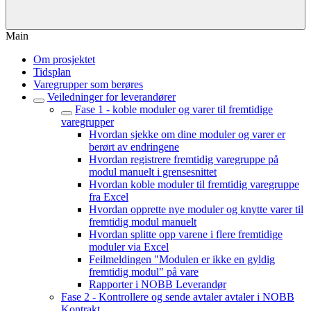
Main
Om prosjektet
Tidsplan
Varegrupper som berøres
Veiledninger for leverandører
Fase 1 - koble moduler og varer til fremtidige
varegrupper
Hvordan sjekke om dine moduler og varer er
berørt av endringene
Hvordan registrere fremtidig varegruppe på
modul manuelt i grensesnittet
Hvordan koble moduler til fremtidig varegruppe
fra Excel
Hvordan opprette nye moduler og knytte varer til
fremtidig modul manuelt
Hvordan splitte opp varene i flere fremtidige
moduler via Excel
Feilmeldingen "Modulen er ikke en gyldig
fremtidig modul" på vare
Rapporter i NOBB Leverandør
Fase 2 - Kontrollere og sende avtaler avtaler i NOBB
Kontrakt